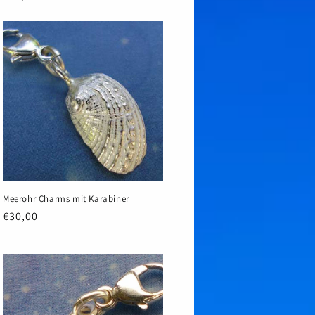
Preis
Meerohr Charms mit Karabiner
Normaler
€30,00
Preis