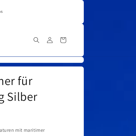
ns
Einloggen
Warenkorb
er für
g Silber
aturen mit maritimer