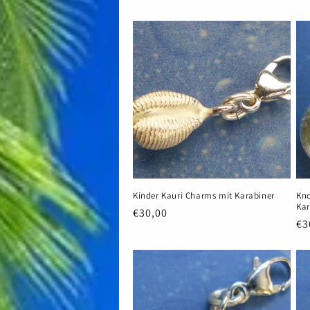
Preis
Pr
Kinder Kauri Charms mit Karabiner
Kn
Kar
Normaler
€30,00
No
€3
Preis
Pr