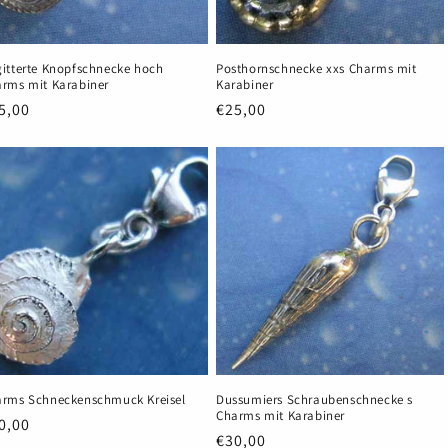
itterte Knopfschnecke hoch
Posthornschnecke xxs Charms mit
rms mit Karabiner
Karabiner
rmaler
5,00
Normaler
€25,00
eis
Preis
rms Schneckenschmuck Kreisel
Dussumiers Schraubenschnecke s
Charms mit Karabiner
rmaler
0,00
Normaler
€30,00