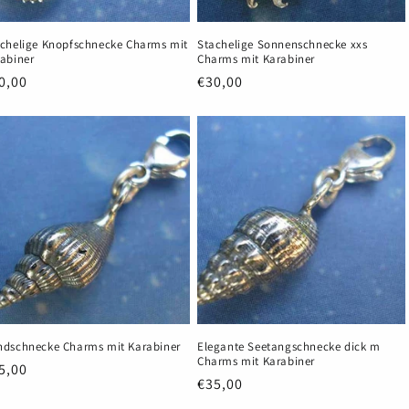
chelige Knopfschnecke Charms mit
Stachelige Sonnenschnecke xxs
abiner
Charms mit Karabiner
rmaler
0,00
Normaler
€30,00
eis
Preis
dschnecke Charms mit Karabiner
Elegante Seetangschnecke dick m
Charms mit Karabiner
rmaler
5,00
Normaler
€35,00
eis
Preis