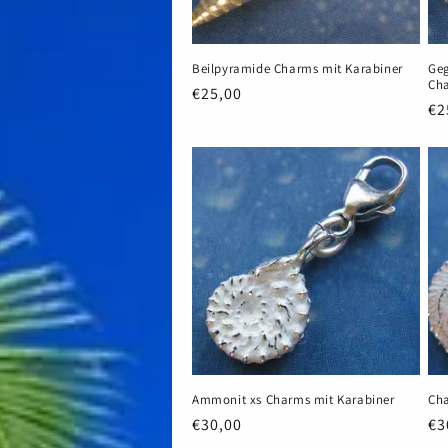
Beilpyramide Charms mit Karabiner
Geg
Cha
Normaler
€25,00
No
€2
Preis
Pr
Ammonit xs Charms mit Karabiner
Cha
Normaler
€30,00
No
€3