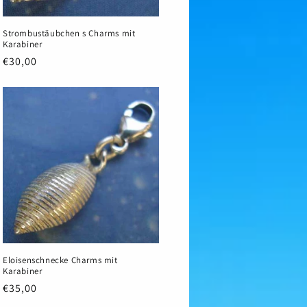
Strombustäubchen s Charms mit
Karabiner
Normaler
€30,00
Preis
Eloisenschnecke Charms mit
Karabiner
Normaler
€35,00
Preis