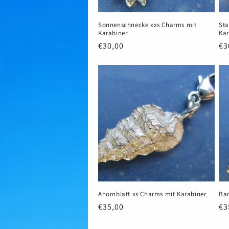
Sonnenschnecke xxs Charms mit
Sta
Karabiner
Kar
Normaler
€30,00
No
€3
Preis
Pr
Ahornblatt xs Charms mit Karabiner
Ban
Normaler
€35,00
No
€3
Preis
Pr