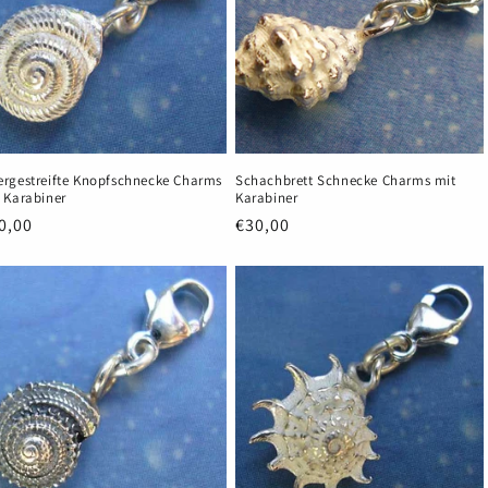
rgestreifte Knopfschnecke Charms
Schachbrett Schnecke Charms mit
 Karabiner
Karabiner
rmaler
0,00
Normaler
€30,00
eis
Preis