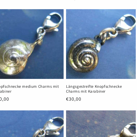
eis
Preis
opfschnecke medium Charms mit
Längsgestreifte Knopfschnecke
abiner
Charms mit Karabiner
rmaler
0,00
Normaler
€30,00
eis
Preis