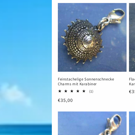
Feinstachelige Sonnenschnecke
Fla
Charms mit Karabiner
Kar
No
€3
1
(1)
Bewertungen
Pr
Normaler
€35,00
insgesamt
Preis