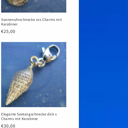
Sonnenuhrschnecke xxs Charms mit
Karabiner
Normaler
€25,00
Preis
Elegante Seetangschnecke dick s
Charms mit Karabiner
Normaler
€30,00