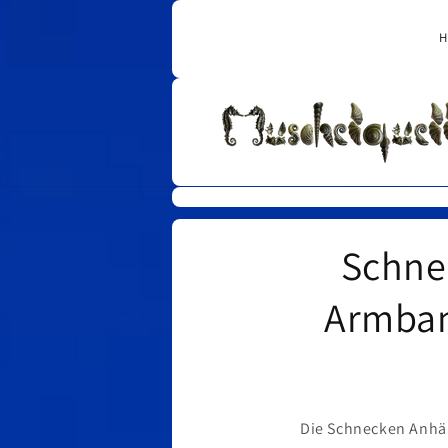
Direkt
zum
H
Inhalt
Schne
Armband
Die Schnecken Anhän