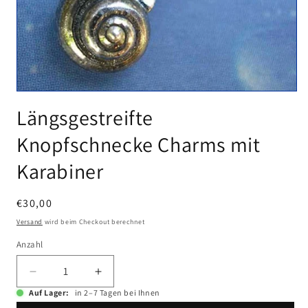
Medien
1
Längsgestreifte
in
Modal
Knopfschnecke Charms mit
öffnen
Karabiner
Normaler
€30,00
Preis
Versand
wird beim Checkout berechnet
Anzahl
Anzahl
Verringere
Erhöhe
die
die
Auf Lager:
in 2–7 Tagen bei Ihnen
Menge
Menge