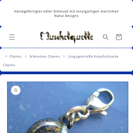
Direkt
zum
Handgefertigter edler Schmuck mit einzigartigen maritimen
Inhalt
Natur Designs
Warenkorb
Charms
Schnecken Charms
Längsgestreifte Knopfschnecke
Charms
u
roduktinformationen
pringen