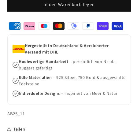
In den Warenkorb legen
für
für
Längsgestreifte
Längsgestreifte
Knopfschnecke
Knopfschnecke
Zahlungsmethoden
Charms
Charms
mit
mit
Karabiner
Karabiner
Hergestellt in Deutschland & Versicherter
Versand mit DHL
Hochwertige Handarbeit
– persönlich von Nicola
Buggert gefertigt
Edle Materialien
– 925 Silber, 750 Gold & ausgewählte
Edelsteine
Individuelle Designs
– inspiriert von Meer & Natur
SKU:
AB25_11
Teilen