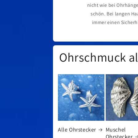
nicht wie bei Ohrhäng
schön. Bei langen H
immer einen Sicherhe
Ohrschmuck als
Alle Ohrstecker
Muschel
Ohrstecker