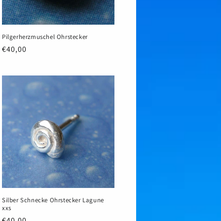
Pilgerherzmuschel Ohrstecker
Normaler
€40,00
Preis
Silber Schnecke Ohrstecker Lagune
xxs
Normaler
€40,00