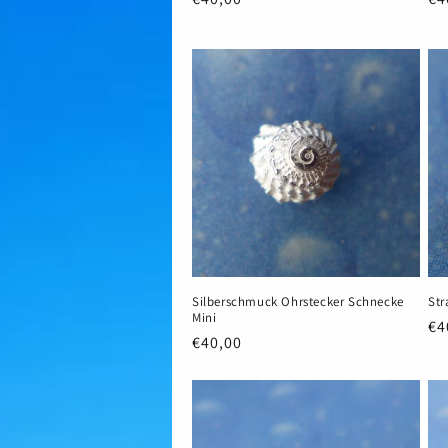
Preis
Pr
Silberschmuck Ohrstecker Schnecke
Str
Mini
No
€4
Normaler
€40,00
Pr
Preis