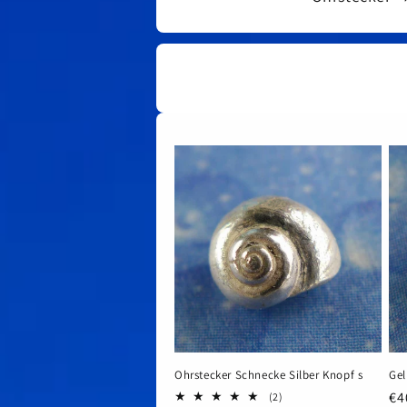
Ohrstecker Schnecke Silber Knopf s
Gel
No
€4
2
(2)