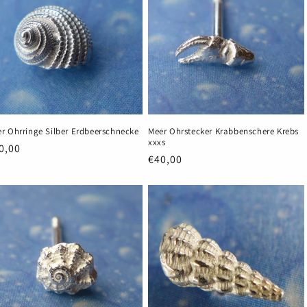
r Ohrringe Silber Erdbeerschnecke
Meer Ohrstecker Krabbenschere Krebs
xxxs
rmaler
0,00
Normaler
€40,00
eis
Preis