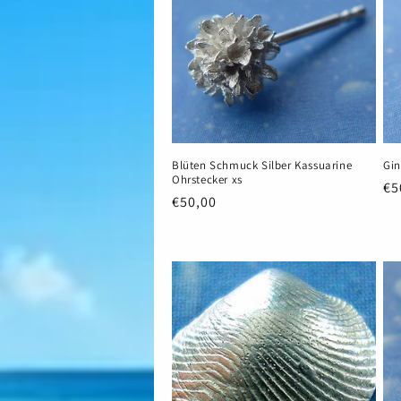
Blüten Schmuck Silber Kassuarine
Gin
Ohrstecker xs
No
€5
Normaler
€50,00
Pr
Preis