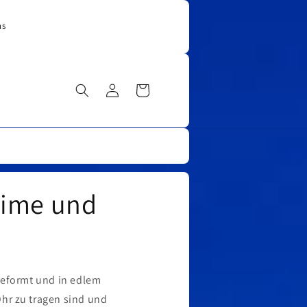
ns
Einloggen
Warenkorb
time und
geformt und in edlem
Ohr zu tragen sind und