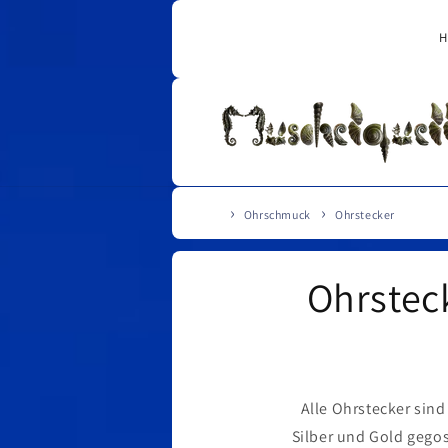
Direkt
zum
H
Inhalt
Ohrschmuck
Ohrstecker
Ohrstec
Alle Ohrstecker sin
Silber und Gold gegos