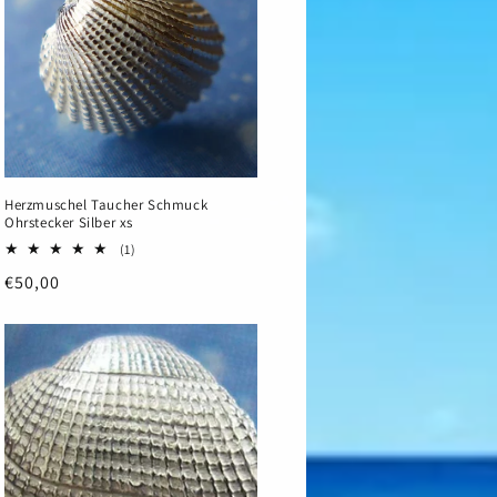
Herzmuschel Taucher Schmuck
Ohrstecker Silber xs
1
(1)
Bewertungen
Normaler
€50,00
insgesamt
Preis