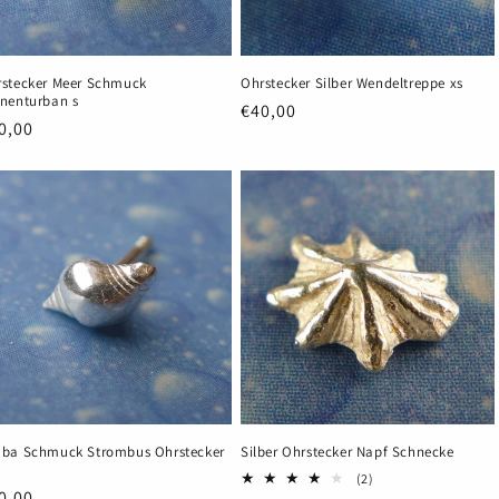
stecker Meer Schmuck
Ohrstecker Silber Wendeltreppe xs
nenturban s
Normaler
€40,00
rmaler
0,00
Preis
eis
uba Schmuck Strombus Ohrstecker
Silber Ohrstecker Napf Schnecke
2
(2)
rmaler
0,00
Bewertungen