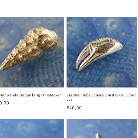
eis
Preis
tenwendeltreppe lang Ohrstecker
Krabbe Krebs Schere Ohrstecker Silber
xxs
rmaler
0,00
Normaler
€40,00
eis
Preis