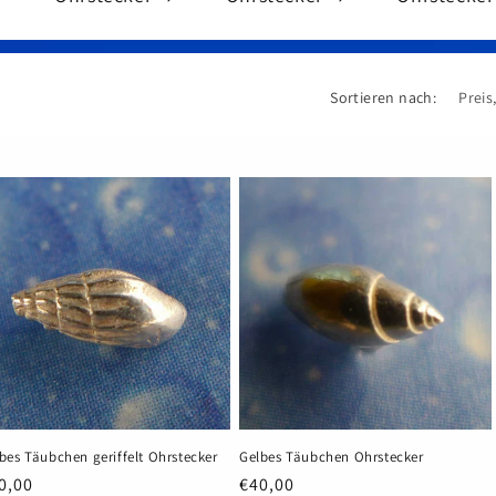
Sortieren nach:
bes Täubchen geriffelt Ohrstecker
Gelbes Täubchen Ohrstecker
rmaler
0,00
Normaler
€40,00