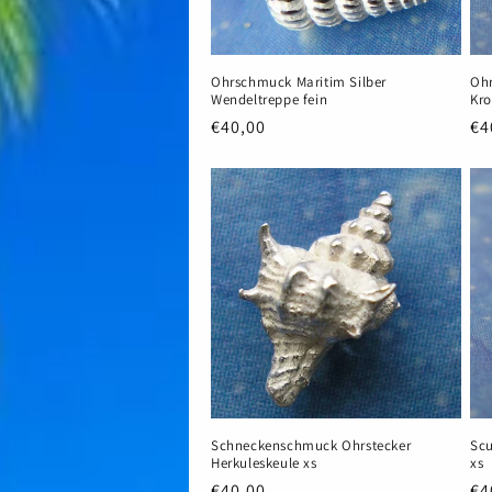
Ohrschmuck Maritim Silber
Ohr
Wendeltreppe fein
Kro
Normaler
€40,00
No
€4
Preis
Pr
Schneckenschmuck Ohrstecker
Sc
Herkuleskeule xs
xs
Normaler
€40,00
No
€4