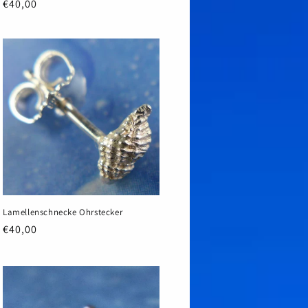
Normaler
€40,00
Preis
Lamellenschnecke Ohrstecker
Normaler
€40,00
Preis