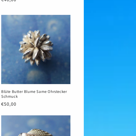
Preis
Blüte Butter Blume Same Ohrstecker
Schmuck
Normaler
€50,00
Preis