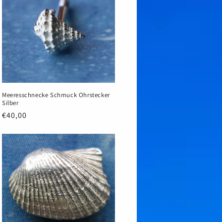
Meeresschnecke Schmuck Ohrstecker
Silber
Normaler
€40,00
Preis