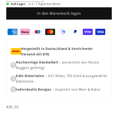
die
die
Auf Lager:
in 2–7 Tagen bei Ihnen
Menge
Menge
In den Warenkorb legen
für
für
Sägezahn
Sägezahn
Muschel
Muschel
Zahlungsmethoden
Anhänger
Anhänger
Hergestellt in Deutschland & Versicherter
Versand mit DHL
Hochwertige Handarbeit
– persönlich von Nicola
Buggert gefertigt
Edle Materialien
– 925 Silber, 750 Gold & ausgewählte
Edelsteine
Individuelle Designs
– inspiriert von Meer & Natur
SKU:
A50_02