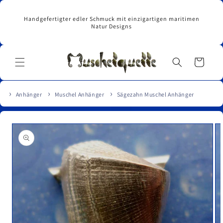
Direkt
zum
Handgefertigter edler Schmuck mit einzigartigen maritimen
Inhalt
Natur Designs
Warenkorb
Anhänger
Muschel Anhänger
Sägezahn Muschel Anhänger
u
roduktinformationen
pringen