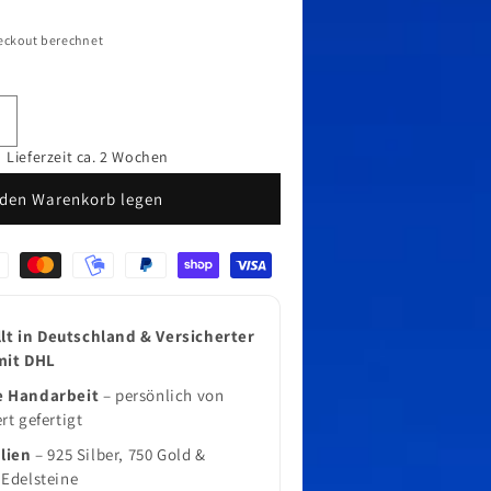
eckout berechnet
Erhöhe
ie
Lieferzeit ca. 2 Wochen
Menge
 den Warenkorb legen
ür
erlen
Schmuck
en
Anhänger
ke
Landschnecke
L
lt in Deutschland & Versicherter
mit DHL
e Handarbeit
– persönlich von
rt gefertigt
lien
– 925 Silber, 750 Gold &
Edelsteine