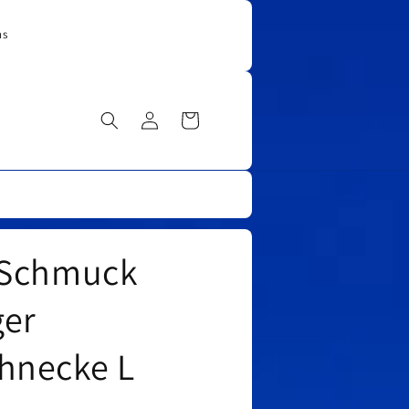
ns
Einloggen
Warenkorb
 Schmuck
er
hnecke L