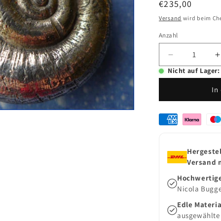
Normaler
€235,00
Preis
Versand
wird beim Ch
Anzahl
Anzahl
Verringere
die
d
Nicht auf Lager:
Menge
In
für
f
Perlen
P
Schmuck
Zahlungsmethod
Anhänger
Landschnec
L
Hergestel
Versand 
Hochwertig
Nicola Bugge
Edle Materia
ausgewählte 