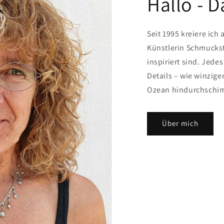
Hallo - D
Seit 1995 kreiere ich 
Künstlerin Schmuckst
inspiriert sind. Jede
Details – wie winzige
Ozean hindurchschi
Über mich