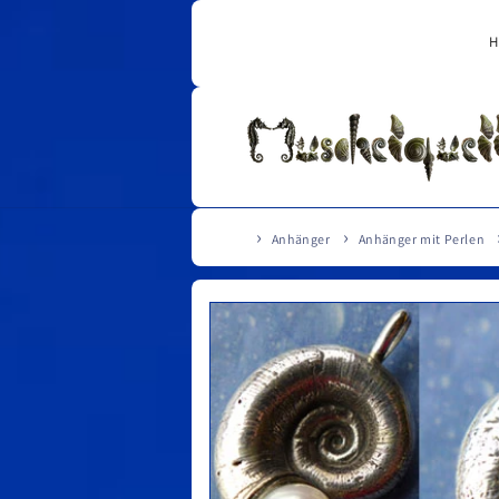
Direkt
zum
H
Inhalt
Anhänger
Anhänger mit Perlen
Zu
Produktinformationen
springen