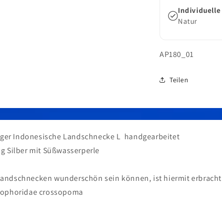
Individuelle
Natur
SKU:
AP180_01
Teilen
ger Indonesische Landschnecke L handgearbeitet
ng Silber mit Süßwasserperle
Landschnecken wunderschön sein können, ist hiermit erbracht
clophoridae crossopoma