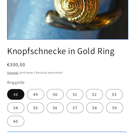
Medien
1
Knopfschnecke in Gold Ring
in
Modal
öffnen
Normaler
€300,00
Preis
Versand
wird beim Checkout berechnet
Ringgröße
48
49
50
51
52
53
54
55
56
57
58
59
60