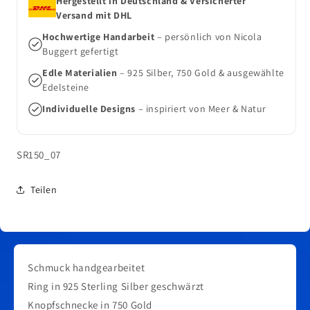
Hergestellt in Deutschland & Versicherter
Versand mit DHL
Hochwertige Handarbeit
– persönlich von Nicola
Buggert gefertigt
Edle Materialien
– 925 Silber, 750 Gold & ausgewählte
Edelsteine
Individuelle Designs
– inspiriert von Meer & Natur
SKU:
SR150_07
Teilen
Schmuck handgearbeitet
Ring in 925 Sterling Silber geschwärzt
Knopfschnecke in 750 Gold