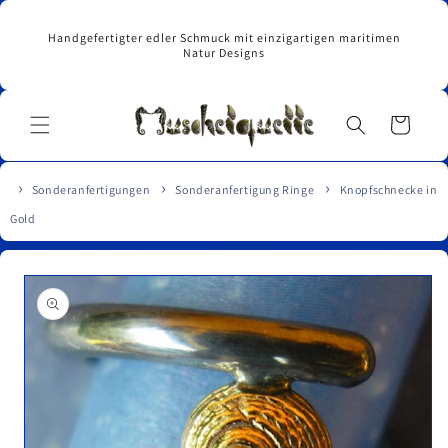
Direkt
zum
Handgefertigter edler Schmuck mit einzigartigen maritimen
Inhalt
Natur Designs
Warenkorb
Sonderanfertigungen
Sonderanfertigung Ringe
Knopfschnecke in
Gold
u
roduktinformationen
pringen