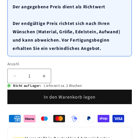
Der angegebene Preis dient als Richtwert
Der endgültige Preis richtet sich nach Ihren
Wünschen (Material, Größe, Edelstein, Aufwand)
und kann abweichen. Vor Fertigungsbeginn
erhalten Sie ein verbindliches Angebot.
Anzahl
Anzahl
Verringere
Erhöhe
die
die
Nicht auf Lager:
Lieferzeit ca. 2 Wochen
Menge
Menge
In den Warenkorb legen
für
für
Knopfschnecke
Knopfschnecke
in
in
Zahlungsmethoden
Gold
Gold
Ring
Ring