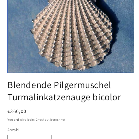
Medien
1
Blendende Pilgermuschel
in
Modal
Turmalinkatzenauge bicolor
öffnen
Normaler
€360,00
Preis
Versand
wird beim Checkout berechnet
Anzahl
Anzahl