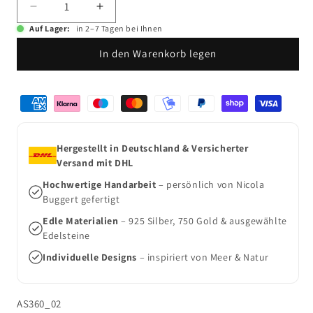
Verringere
Erhöhe
die
die
Auf Lager:
in 2–7 Tagen bei Ihnen
Menge
Menge
In den Warenkorb legen
für
für
Blendende
Blendende
Pilgermuschel
Pilgermuschel
Zahlungsmethoden
Turmalinkatzenauge
Turmalinkatzenauge
bicolor
bicolor
Hergestellt in Deutschland & Versicherter
Versand mit DHL
Hochwertige Handarbeit
– persönlich von Nicola
Buggert gefertigt
Edle Materialien
– 925 Silber, 750 Gold & ausgewählte
Edelsteine
Individuelle Designs
– inspiriert von Meer & Natur
SKU:
AS360_02