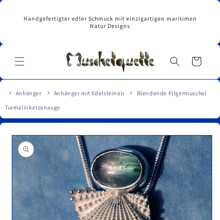
Direkt
zum
Handgefertigter edler Schmuck mit einzigartigen maritimen
Inhalt
Natur Designs
Warenkorb
Anhänger
Anhänger mit Edelsteinen
Blendende Pilgermuschel
Turmalinkatzenauge
u
roduktinformationen
pringen