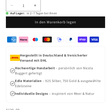
Verringere
Erhöhe
die
die
Auf Lager:
in 2–7 Tagen bei Ihnen
Menge
Menge
In den Warenkorb legen
für
für
Turm
Turm
Schnecken
Schnecken
Zahlungsmethoden
Anhänger
Anhänger
Silber
Silber
xxl
xxl
Hergestellt in Deutschland & Versicherter
Versand mit DHL
Hochwertige Handarbeit
– persönlich von Nicola
Buggert gefertigt
Edle Materialien
– 925 Silber, 750 Gold & ausgewählte
Edelsteine
Individuelle Designs
– inspiriert von Meer & Natur
SKU:
A130_09