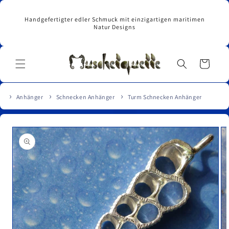
Direkt
zum
Handgefertigter edler Schmuck mit einzigartigen maritimen
Inhalt
Natur Designs
Warenkorb
Anhänger
Schnecken Anhänger
Turm Schnecken Anhänger
u
roduktinformationen
pringen