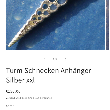
Medien
Me
1
2
in
in
von
1
/
3
Modal
Mo
öffnen
öf
Turm Schnecken Anhänger
Silber xxl
Normaler
€150,00
Preis
Versand
wird beim Checkout berechnet
Anzahl
Anzahl