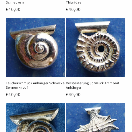
Schnecke n
Thiaridae
Normaler
€40,00
Normaler
€40,00
Preis
Preis
Taucherschmuck Anhänger Schnecke
Versteinerung Schmuck Ammonit
Sonnenknopf
Anhänger
Normaler
€40,00
Normaler
€40,00
Preis
Preis