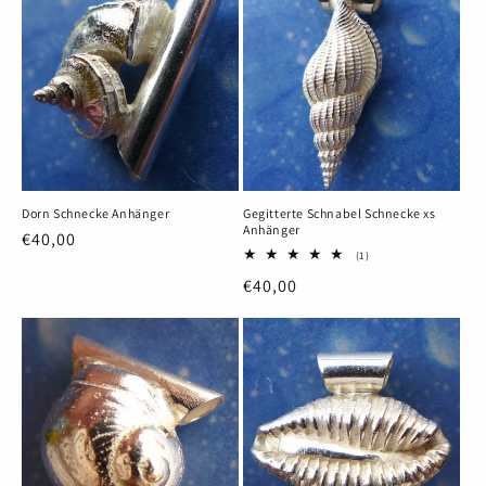
Dorn Schnecke Anhänger
Gegitterte Schnabel Schnecke xs
Anhänger
Normaler
€40,00
1
(1)
Preis
Bewertungen
Normaler
€40,00
insgesamt
Preis