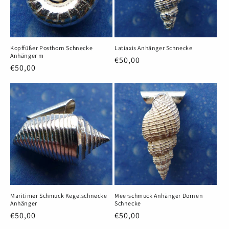
Kopffüßer Posthorn Schnecke
Latiaxis Anhänger Schnecke
Anhänger m
Normaler
€50,00
Normaler
€50,00
Preis
Preis
Maritimer Schmuck Kegelschnecke
Meerschmuck Anhänger Dornen
Anhänger
Schnecke
Normaler
€50,00
Normaler
€50,00
Preis
Preis