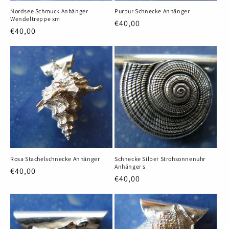
Nordsee Schmuck Anhänger
Purpur Schnecke Anhänger
Wendeltreppe xm
Normaler
€40,00
Normaler
€40,00
Preis
Preis
Rosa Stachelschnecke Anhänger
Schnecke Silber Strohsonnenuhr
Anhänger s
Normaler
€40,00
Normaler
€40,00
Preis
Preis