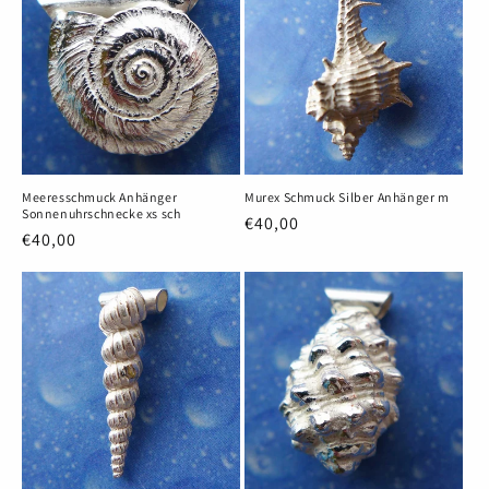
Meeresschmuck Anhänger
Murex Schmuck Silber Anhänger m
Sonnenuhrschnecke xs sch
Normaler
€40,00
Normaler
€40,00
Preis
Preis