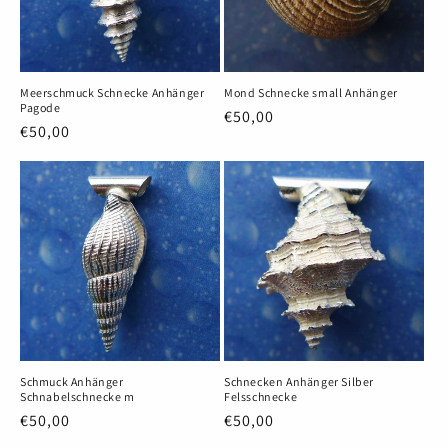
Meerschmuck Schnecke Anhänger
Mond Schnecke small Anhänger
Pagode
Normaler
€50,00
Normaler
€50,00
Preis
Preis
Schmuck Anhänger
Schnecken Anhänger Silber
Schnabelschnecke m
Felsschnecke
Normaler
€50,00
Normaler
€50,00
Preis
Preis