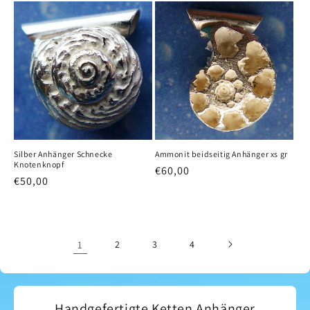
Silber Anhänger Schnecke
Ammonit beidseitig Anhänger xs gr
Knotenknopf
Normaler
€60,00
Normaler
€50,00
Preis
Preis
1
2
3
4
Handgefertigte Ketten Anhänger