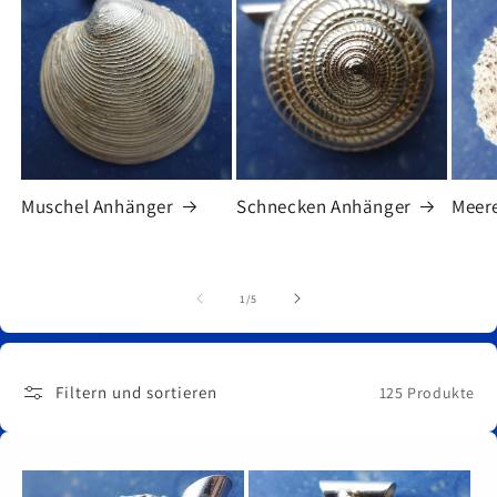
Muschel Anhänger
Schnecken Anhänger
Meere
von
1
/
5
Filtern und sortieren
125 Produkte