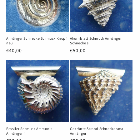
Anhänger Schnecke Schmuck Knopf
Ahornblatt Schmuck Anhänger
neu
Schnecke s
Normaler
€40,00
Normaler
€50,00
Preis
Preis
Fossiler Schmuck Ammonit
Gekrönte Strand Schnecke small
Anhänger f
Anhänger