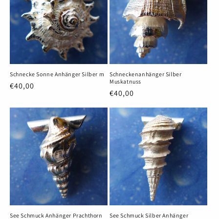
Schnecke Sonne Anhänger Silber m
Schneckenanhänger Silber
Muskatnuss
Normaler
€40,00
Normaler
€40,00
Preis
Preis
See Schmuck Anhänger Prachthorn
See Schmuck Silber Anhänger