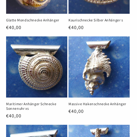
Glatte Mondschnecke Anhänger
Kaurischnecke Silber Anhänger s
Normaler
€40,00
Normaler
€40,00
Preis
Preis
Maritimer Anhänger Schnecke
Massive Hakenschnecke Anhänger
Sonnenuhr xs
Normaler
€40,00
Normaler
€40,00
Preis
Preis