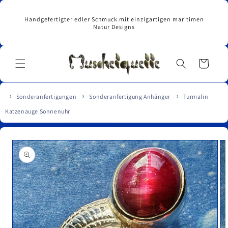
Direkt
zum
Handgefertigter edler Schmuck mit einzigartigen maritimen
Inhalt
Natur Designs
Warenkorb
Sonderanfertigungen
Sonderanfertigung Anhänger
Turmalin
Katzenauge Sonnenuhr
u
roduktinformationen
pringen