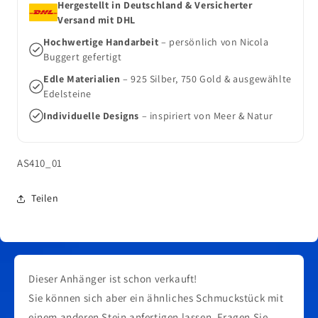
Hergestellt in Deutschland & Versicherter
Versand mit DHL
Hochwertige Handarbeit
– persönlich von Nicola
Buggert gefertigt
Edle Materialien
– 925 Silber, 750 Gold & ausgewählte
Edelsteine
Individuelle Designs
– inspiriert von Meer & Natur
SKU:
AS410_01
Teilen
Dieser Anhänger ist schon verkauft!
Sie können sich aber ein ähnliches Schmuckstück mit
einem anderen Stein anfertigen lassen. Fragen Sie