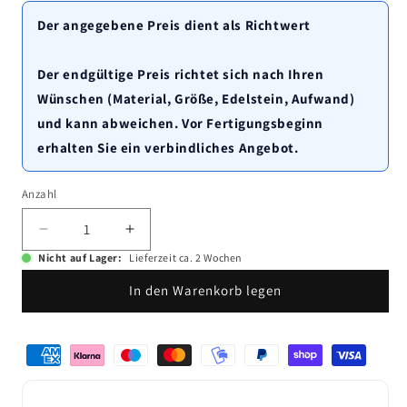
Der angegebene Preis dient als Richtwert
Der endgültige Preis richtet sich nach Ihren
Wünschen (Material, Größe, Edelstein, Aufwand)
und kann abweichen. Vor Fertigungsbeginn
erhalten Sie ein verbindliches Angebot.
Anzahl
Anzahl
Verringere
Erhöhe
die
die
Nicht auf Lager:
Lieferzeit ca. 2 Wochen
Menge
Menge
In den Warenkorb legen
für
für
Turmalin
Turmalin
Katzenauge
Katzenauge
Zahlungsmethoden
Sonnenuhr
Sonnenuhr
Kette
Kette