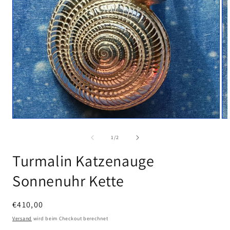
Medien
Me
1
2
in
in
von
1
/
2
Modal
Mo
öffnen
öf
Turmalin Katzenauge
Sonnenuhr Kette
Normaler
€410,00
Preis
Versand
wird beim Checkout berechnet