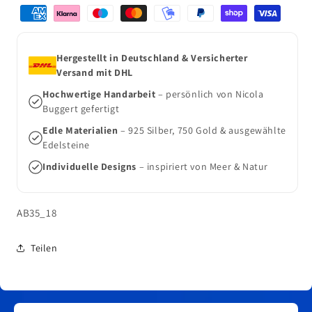
Zahlungsmethoden
Charms
Charms
mit
mit
Karabiner
Karabiner
Hergestellt in Deutschland & Versicherter
Versand mit DHL
Hochwertige Handarbeit
– persönlich von Nicola
Buggert gefertigt
Edle Materialien
– 925 Silber, 750 Gold & ausgewählte
Edelsteine
Individuelle Designs
– inspiriert von Meer & Natur
SKU:
AB35_18
Teilen