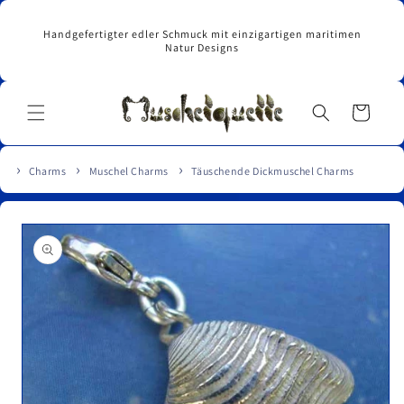
Direkt
zum
Handgefertigter edler Schmuck mit einzigartigen maritimen
Inhalt
Natur Designs
Warenkorb
Charms
Muschel Charms
Täuschende Dickmuschel Charms
u
roduktinformationen
pringen