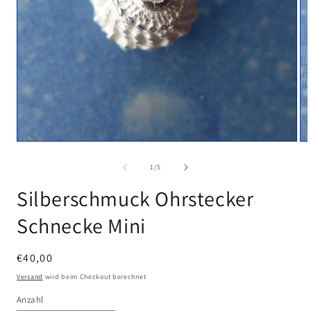
Medien
Me
1
2
in
in
von
1
/
5
Modal
Mo
öffnen
öf
Silberschmuck Ohrstecker
Schnecke Mini
Normaler
€40,00
Preis
Versand
wird beim Checkout berechnet
Anzahl
Anzahl