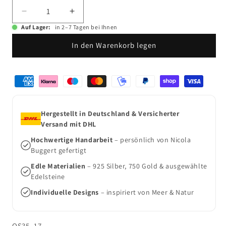
Verringere
Erhöhe
die
die
Auf Lager:
in 2–7 Tagen bei Ihnen
Menge
Menge
In den Warenkorb legen
für
für
Silberschmuck
Silberschmuck
Ohrstecker
Ohrstecker
Zahlungsmethoden
Schnecke
Schnecke
Mini
Mini
Hergestellt in Deutschland & Versicherter
Versand mit DHL
Hochwertige Handarbeit
– persönlich von Nicola
Buggert gefertigt
Edle Materialien
– 925 Silber, 750 Gold & ausgewählte
Edelsteine
Individuelle Designs
– inspiriert von Meer & Natur
SKU:
OS35_17