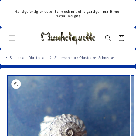
Direkt
zum
Handgefertigter edler Schmuck mit einzigartigen maritimen
Inhalt
Natur Designs
Warenkorb
Schnecken Ohrstecker
Silberschmuck Ohrstecker Schnecke
u
roduktinformationen
pringen