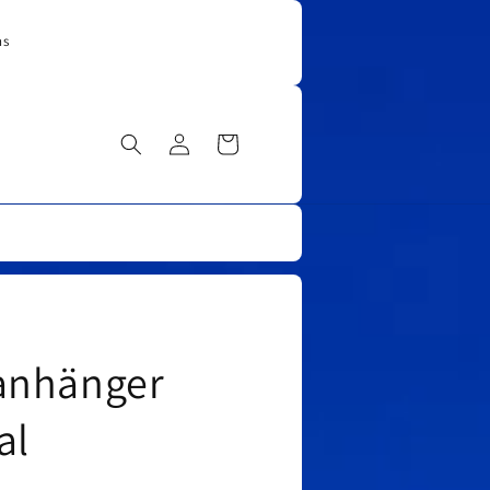
ns
Einloggen
Warenkorb
anhänger
al