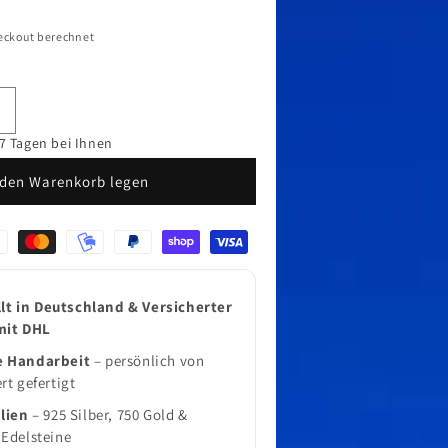
eckout berechnet
Erhöhe
ie
7 Tagen bei Ihnen
Menge
 den Warenkorb legen
ür
eeigel
ger
Kettenanhänger
en
europal
lt in Deutschland & Versicherter
mit DHL
e Handarbeit
– persönlich von
rt gefertigt
lien
– 925 Silber, 750 Gold &
Edelsteine