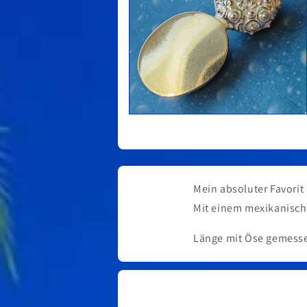
Medien
2
in
Modal
öffnen
Mein absoluter Favorit i
Mit einem mexikanisch
Länge mit Öse gemess