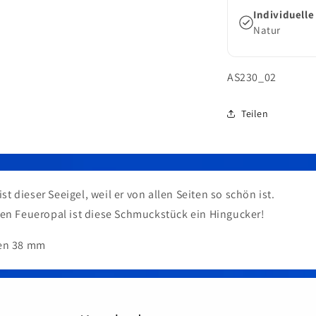
Individuelle
Natur
SKU:
AS230_02
Teilen
st dieser Seeigel, weil er von allen Seiten so schön ist.
en Feueropal ist diese Schmuckstück ein Hingucker!
en 38 mm