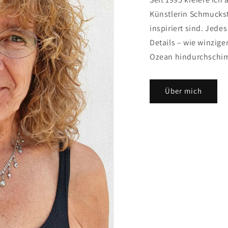
Künstlerin Schmuckst
inspiriert sind. Jede
Details – wie winzige
Ozean hindurchschi
Über mich