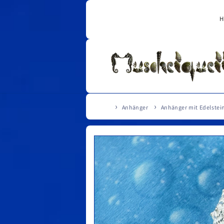
Direkt
zum
H
Inhalt
Anhänger
Anhänger mit Edelstei
Zu
Produktinformationen
springen