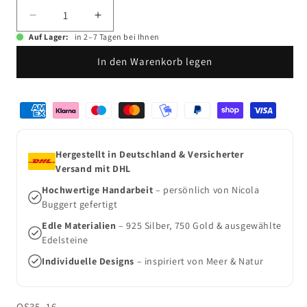
Verringere
Erhöhe
die
die
Auf Lager:
in 2–7 Tagen bei Ihnen
Menge
Menge
In den Warenkorb legen
für
für
Schneckenschmuck
Schneckenschmuck
Ohrstecker
Ohrstecker
Zahlungsmethoden
Herkuleskeule
Herkuleskeule
xs
xs
Hergestellt in Deutschland & Versicherter
Versand mit DHL
Hochwertige Handarbeit
– persönlich von Nicola
Buggert gefertigt
Edle Materialien
– 925 Silber, 750 Gold & ausgewählte
Edelsteine
Individuelle Designs
– inspiriert von Meer & Natur
SKU:
OS35_16