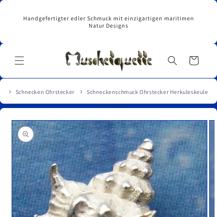
Direkt
zum
Handgefertigter edler Schmuck mit einzigartigen maritimen
Inhalt
Natur Designs
Warenkorb
Schnecken Ohrstecker
Schneckenschmuck Ohrstecker Herkuleskeule
u
roduktinformationen
pringen