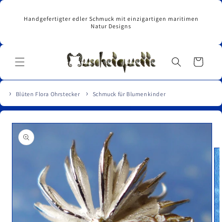
Direkt
zum
Handgefertigter edler Schmuck mit einzigartigen maritimen
Inhalt
Natur Designs
Warenkorb
Blüten Flora Ohrstecker
Schmuck für Blumenkinder
u
roduktinformationen
pringen