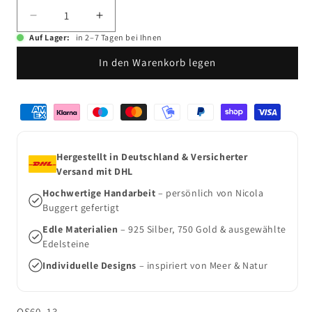
Verringere
Erhöhe
die
die
Auf Lager:
in 2–7 Tagen bei Ihnen
Menge
Menge
In den Warenkorb legen
für
für
Schmuck
Schmuck
für
für
Zahlungsmethoden
Blumenkinder
Blumenkinder
Nelkenwurz
Nelkenwurz
Hergestellt in Deutschland & Versicherter
Versand mit DHL
Hochwertige Handarbeit
– persönlich von Nicola
Buggert gefertigt
Edle Materialien
– 925 Silber, 750 Gold & ausgewählte
Edelsteine
Individuelle Designs
– inspiriert von Meer & Natur
SKU:
OS60_13