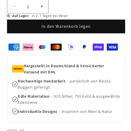
Verringere
Erhöhe
die
die
Auf Lager:
in 2–7 Tagen bei Ihnen
Menge
Menge
In den Warenkorb legen
für
für
Maritimer
Maritimer
Schmuck
Schmuck
Zahlungsmethoden
Ohrschmuck
Ohrschmuck
Fächermuschel
Fächermuschel
s
s
Hergestellt in Deutschland & Versicherter
Versand mit DHL
Hochwertige Handarbeit
– persönlich von Nicola
Buggert gefertigt
Edle Materialien
– 925 Silber, 750 Gold & ausgewählte
Edelsteine
Individuelle Designs
– inspiriert von Meer & Natur
SKU:
OS60_03