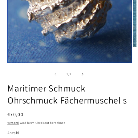
Me
2
in
Mo
Medien
öf
1
in
von
1
/
2
Modal
öffnen
Maritimer Schmuck
Ohrschmuck Fächermuschel s
Normaler
€70,00
Preis
Versand
wird beim Checkout berechnet
Anzahl
Anzahl