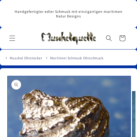
Direkt
zum
Handgefertigter edler Schmuck mit einzigartigen maritimen
Inhalt
Natur Designs
Warenkorb
Muschel Ohrstecker
Maritimer Schmuck Ohrschmuck
u
roduktinformationen
pringen