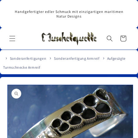
Direkt
zum
Handgefertigter edler Schmuck mit einzigartigen maritimen
Inhalt
Natur Designs
Warenkorb
Sonderanfertigungen
Sonderanfertigung Armreif
Aufgesägte
Turmschnecke Armreif
u
roduktinformationen
pringen