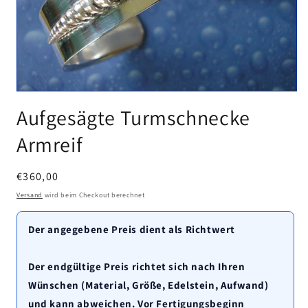
Medien
1
Aufgesägte Turmschnecke
in
Modal
Armreif
öffnen
Normaler
€360,00
Preis
Versand
wird beim Checkout berechnet
Der angegebene Preis dient als Richtwert
Der endgültige Preis richtet sich nach Ihren
Wünschen (Material, Größe, Edelstein, Aufwand)
und kann abweichen. Vor Fertigungsbeginn