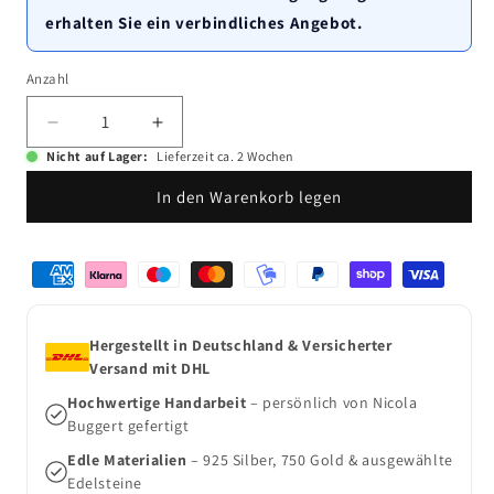
erhalten Sie ein verbindliches Angebot.
Anzahl
Anzahl
Verringere
Erhöhe
die
die
Nicht auf Lager:
Lieferzeit ca. 2 Wochen
Menge
Menge
In den Warenkorb legen
für
für
Aufgesägte
Aufgesägte
Turmschnecke
Turmschnecke
Zahlungsmethoden
Armreif
Armreif
Hergestellt in Deutschland & Versicherter
Versand mit DHL
Hochwertige Handarbeit
– persönlich von Nicola
Buggert gefertigt
Edle Materialien
– 925 Silber, 750 Gold & ausgewählte
Edelsteine